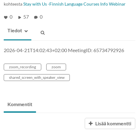
kohteesta
Stay with Us -Finnish Language Courses Info Webinar
0
57
0
Tiedot
2026-04-21T14:02:43+02:00 MeetingID: 65734792926
zoom_recording
zoom
shared_screen_with_speaker_view
Kommentit
Lisää kommentti