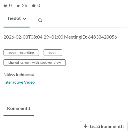
0
26
0
Tiedot
2026-02-03T08:04:29+01:00 MeetingID: 64833420056
zoom_recording
zoom
shared_screen_with_speaker_view
Näkyy kohteessa
Interactive Video
Kommentit
Lisää kommentti